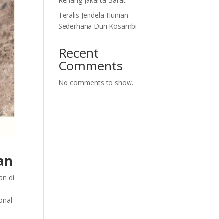
Renang Jakarta Barat
Teralis Jendela Hunian
Sederhana Duri Kosambi
Recent
Comments
No comments to show.
an
an di
.
onal