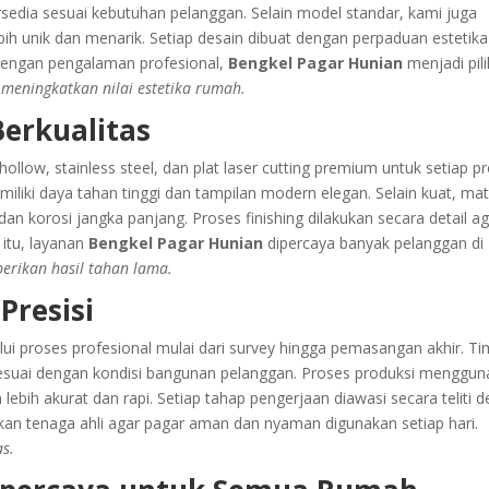
sedia sesuai kebutuhan pelanggan. Selain model standar, kami juga
ih unik dan menarik. Setiap desain dibuat dengan perpaduan estetik
 Dengan pengalaman profesional,
Bengkel Pagar Hunian
menjadi pil
 meningkatkan nilai estetika rumah.
Berkualitas
ollow, stainless steel, dan plat laser cutting premium untuk setiap p
miliki daya tahan tinggi dan tampilan modern elegan. Selain kuat, mat
n korosi jangka panjang. Proses finishing dilakukan secara detail a
 itu, layanan
Bengkel Pagar Hunian
dipercaya banyak pelanggan di
erikan hasil tahan lama.
Presisi
ui proses profesional mulai dari survey hingga pemasangan akhir. Ti
sesuai dengan kondisi bangunan pelanggan. Proses produksi menggu
bih akurat dan rapi. Setiap tahap pengerjaan diawasi secara teliti 
ukan tenaga ahli agar pagar aman dan nyaman digunakan setiap hari.
as.