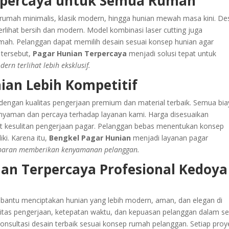
rpercaya untuk Semua Rumah
umah minimalis, klasik modern, hingga hunian mewah masa kini. De
terlihat bersih dan modern. Model kombinasi laser cutting juga
umah. Pelanggan dapat memilih desain sesuai konsep hunian agar
 tersebut,
Pagar Hunian Terpercaya
menjadi solusi tepat untuk
rn terlihat lebih eksklusif.
ian Lebih Kompetitif
engan kualitas pengerjaan premium dan material terbaik. Semua bia
 nyaman dan percaya terhadap layanan kami. Harga disesuaikan
kat kesulitan pengerjaan pagar. Pelanggan bebas menentukan konsep
ki. Karena itu,
Bengkel Pagar Hunian
menjadi layanan pagar
paran memberikan kenyamanan pelanggan.
ian Terpercaya Profesional Kedoya
antu menciptakan hunian yang lebih modern, aman, dan elegan di
tas pengerjaan, ketepatan waktu, dan kepuasan pelanggan dalam se
onsultasi desain terbaik sesuai konsep rumah pelanggan. Setiap proy