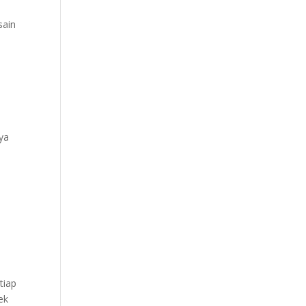
sain
ya
tiap
ek