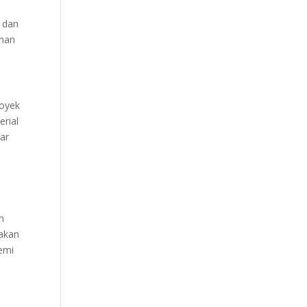
a dan
ihan
royek
erial
gar
m
nakan
demi