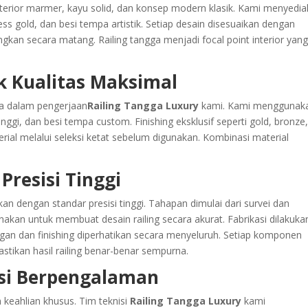
interior marmer, kayu solid, dan konsep modern klasik. Kami menyedi
nless gold, dan besi tempa artistik. Setiap desain disesuaikan dengan
ngkan secara matang. Railing tangga menjadi focal point interior yan
k Kualitas Maksimal
ama dalam pengerjaan
Railing Tangga Luxury
kami. Kami menggunak
ggi, dan besi tempa custom. Finishing eksklusif seperti gold, bronze
al melalui seleksi ketat sebelum digunakan. Kombinasi material
Presisi Tinggi
kan dengan standar presisi tinggi. Tahapan dimulai dari survei dan
nakan untuk membuat desain railing secara akurat. Fabrikasi dilakuka
an dan finishing diperhatikan secara menyeluruh. Setiap komponen
tikan hasil railing benar-benar sempurna.
si Berpengalaman
keahlian khusus. Tim teknisi
Railing Tangga Luxury
kami