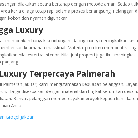
angan dilakukan secara bertahap dengan metode aman. Setiap titi
 Area kerja dijaga tetap rapi selama proses berlangsung. Pelanggan 
gan kokoh dan nyaman digunakan.
gga Luxury
ga
memberikan banyak keuntungan. Railing luxury meningkatkan kes
 memberikan keamanan maksimal. Material premium membuat railing 
tkan nilai estetika interior. Nilai jual properti juga ikut meningkat.
a panjang.
 Luxury Terpercaya Palmerah
di Palmerah JakBar, kami mengutamakan kepuasan pelanggan. Laya
ruh. Harga disesuaikan dengan material dan tingkat kerumitan desain
pakatan. Banyak pelanggan mempercayakan proyek kepada kami kare
hunian Anda.
an Grogol JakBar
”