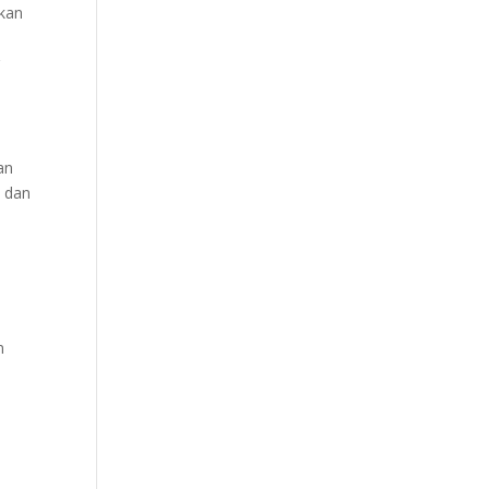
akan
g
an
, dan
n