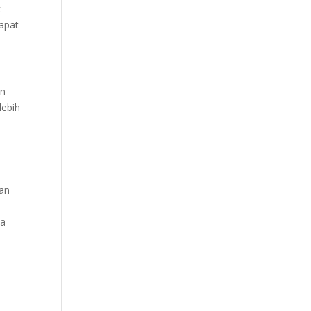
k
dapat
an
lebih
nan
.
na