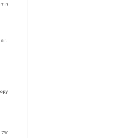
amin
tif.
opy
11750