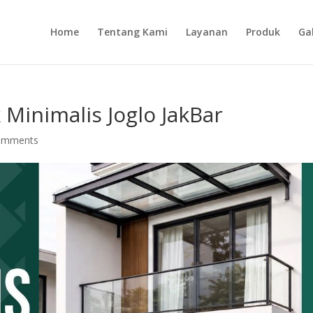
Home
Tentang Kami
Layanan
Produk
Gal
 Minimalis Joglo JakBar
omments