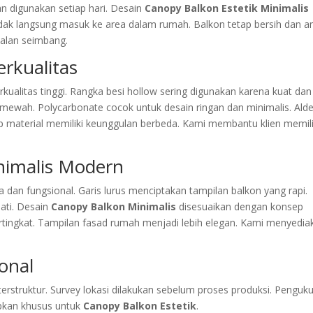
an digunakan setiap hari. Desain
Canopy Balkon Estetik Minimalis
dak langsung masuk ke area dalam rumah. Balkon tetap bersih dan 
jalan seimbang.
rkualitas
ualitas tinggi. Rangka besi hollow sering digunakan karena kuat dan 
wah. Polycarbonate cocok untuk desain ringan dan minimalis. Ald
iap material memiliki keunggulan berbeda. Kami membantu klien memil
nimalis Modern
an fungsional. Garis lurus menciptakan tampilan balkon yang rapi.
nati. Desain
Canopy Balkon Minimalis
disesuaikan dengan konsep
tingkat. Tampilan fasad rumah menjadi lebih elegan. Kami menyedia
onal
erstruktur. Survey lokasi dilakukan sebelum proses produksi. Penguk
apkan khusus untuk
Canopy Balkon Estetik
.