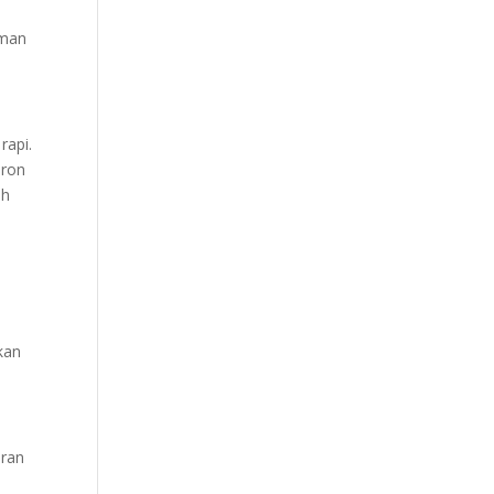
aman
rapi.
eron
ih
kan
uran