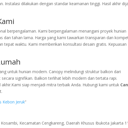
 Instalasi dilakukan dengan standar keamanan tinggi. Hasil akhir dij
Kami
sional berpengalaman. Kami berpengalaman menangani proyek hunian
tas dan tahan lama. Harga yang kami tawarkan transparan dan kompeti
an tepat waktu. Kami memberikan konsultasi desain gratis. Kepuasan
 Rumah
ang untuk hunian modern. Canopy melindungi struktur balkon dari
secara signifikan. Balkon terlihat lebih modern dan tertata rapi.
l akhir.Kami siap menjadi mitra terbaik Anda. Hubungi kami untuk
Can
t.
s Kebon Jeruk
”
ri Kosambi, Kecamatan Cengkareng, Daerah Khusus Ibukota Jakarta 