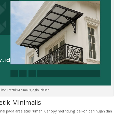
kon Estetik Minimalis Joglo JakBar
tik Minimalis
al pada area atas rumah. Canopy melindungi balkon dari hujan dan