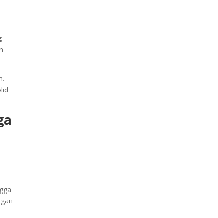
g
an
h.
lid
ga
ngga
ngan