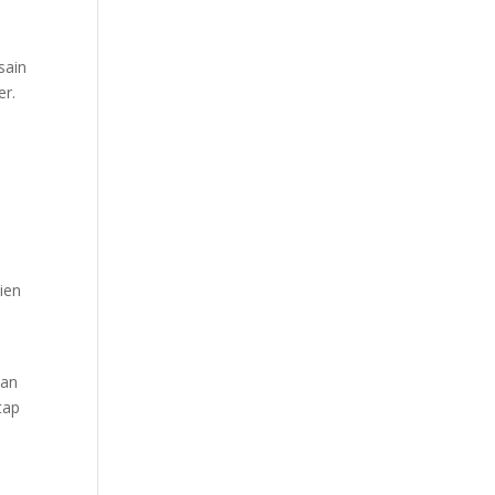
sain
er.
lien
kan
tap