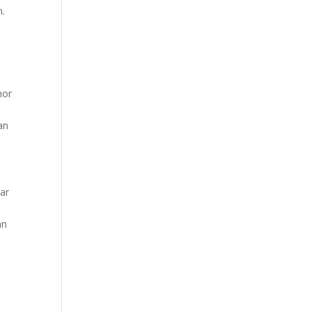
n.
hor
an
ar
n
an