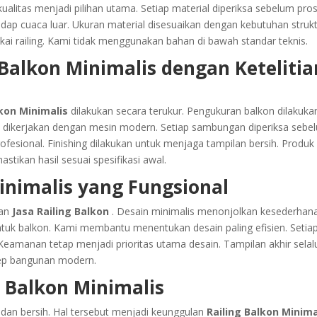
kualitas menjadi pilihan utama. Setiap material diperiksa sebelum pro
dap cuaca luar. Ukuran material disesuaikan dengan kebutuhan struk
kai railing. Kami tidak menggunakan bahan di bawah standar teknis.
 Balkon Minimalis dengan Ketelitia
lkon Minimalis
dilakukan secara terukur. Pengukuran balkon dilakuka
l dikerjakan dengan mesin modern. Setiap sambungan diperiksa sebe
rofesional. Finishing dilakukan untuk menjaga tampilan bersih. Produk
tikan hasil sesuai spesifikasi awal.
inimalis yang Fungsional
nan
Jasa Railing Balkon
. Desain minimalis menonjolkan kesederhan
entuk balkon. Kami membantu menentukan desain paling efisien. Setia
manan tetap menjadi prioritas utama desain. Tampilan akhir selal
sep bangunan modern.
g Balkon Minimalis
 dan bersih. Hal tersebut menjadi keunggulan
Railing Balkon Minima