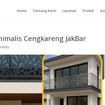
Home
Tentang Kami
Layanan
Produk
Gal
inimalis Cengkareng JakBar
mments