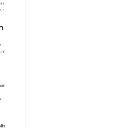
ses
tur
n
n
lum
aan
p
u
lis