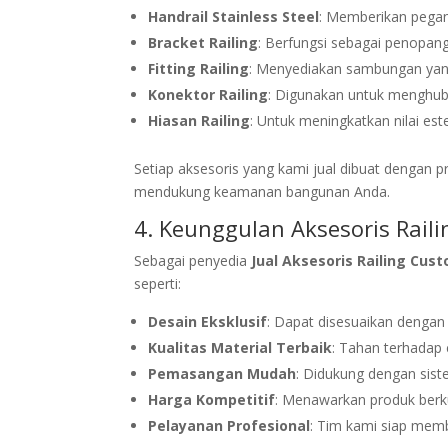
Handrail Stainless Steel
: Memberikan pegan
Bracket Railing
: Berfungsi sebagai penopang 
Fitting Railing
: Menyediakan sambungan yang
Konektor Railing
: Digunakan untuk menghubu
Hiasan Railing
: Untuk meningkatkan nilai estet
Setiap aksesoris yang kami jual dibuat dengan pr
mendukung keamanan bangunan Anda.
4. Keunggulan Aksesoris Rail
Sebagai penyedia
Jual Aksesoris Railing Cus
seperti:
Desain Eksklusif
: Dapat disesuaikan denga
Kualitas Material Terbaik
: Tahan terhadap 
Pemasangan Mudah
: Didukung dengan sis
Harga Kompetitif
: Menawarkan produk berku
Pelayanan Profesional
: Tim kami siap memb