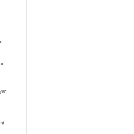
an
han
yani
mi