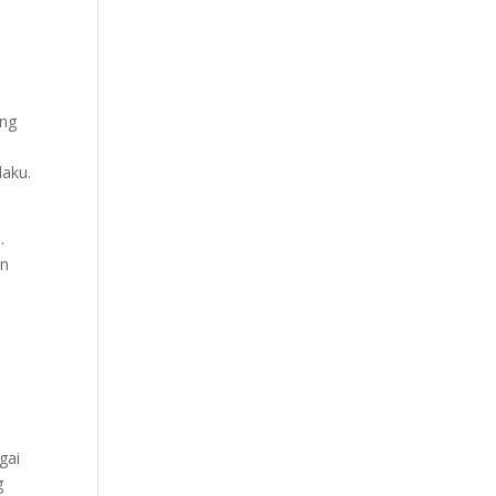
ang
laku.
m
.
an
gai
g