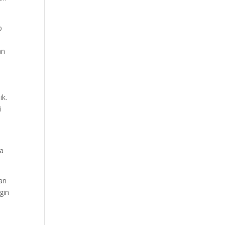
p
an
ik.
i
ga
an
gin