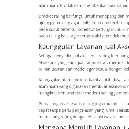
aluminium. Produk kami memberikan keamanan d
Bracket railing berfungsi untuk menopang dan 
ujung pipa railing agar lebih aman dan terlihat 
pada sudut tertentu. Konektor berfungsi untuk
pada railing kaca agar tetap stabil dan tidak mu
Keunggulan Layanan Jual Aks
Sebagai penyedia jual aksesoris railing Kemban
Aksesoris yang kami jual tahan karat, memilik
pilihan ukuran dan model agar sesuai dengan k
Keunggulan utama produk kami adalah daya tahan 
aluminium yang digunakan membuat aksesoris rai
mengikuti tren arsitektur modern sehingga mem
Pemasangan aksesoris railing juga mudah dilak
cepat tanpa perlu pengelasan yang rumit. Fleksi
memasang railing dengan efisiensi waktu dan bi
Mengapa Memilih Layanan Jua