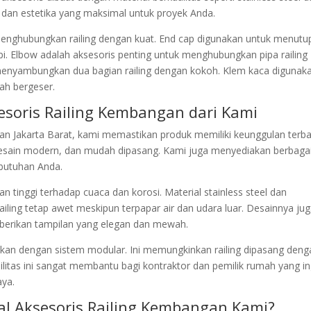
an estetika yang maksimal untuk proyek Anda.
menghubungkan railing dengan kuat. End cap digunakan untuk menutu
rapi. Elbow adalah aksesoris penting untuk menghubungkan pipa railing
 menyambungkan dua bagian railing dengan kokoh. Klem kaca digunak
dah bergeser.
esoris Railing Kembangan dari Kami
gan Jakarta Barat, kami memastikan produk memiliki keunggulan terba
i desain modern, dan mudah dipasang. Kami juga menyediakan berbaga
ebutuhan Anda.
tinggi terhadap cuaca dan korosi. Material stainless steel dan
ling tetap awet meskipun terpapar air dan udara luar. Desainnya ju
berikan tampilan yang elegan dan mewah.
ukan dengan sistem modular. Ini memungkinkan railing dipasang deng
bilitas ini sangat membantu bagi kontraktor dan pemilik rumah yang in
aya.
l Aksesoris Railing Kembangan Kami?