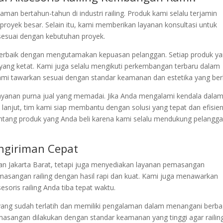
an bertahun-tahun di industri railing. Produk kami selalu terjamin
proyek besar. Selain itu, kami memberikan layanan konsultasi untuk
sesuai dengan kebutuhan proyek.
erbaik dengan mengutamakan kepuasan pelanggan. Setiap produk y
s yang ketat. Kami juga selalu mengikuti perkembangan terbaru dalam
kami tawarkan sesuai dengan standar keamanan dan estetika yang ber
layanan purna jual yang memadai. Jika Anda mengalami kendala dala
anjut, tim kami siap membantu dengan solusi yang tepat dan efisien
tentang produk yang Anda beli karena kami selalu mendukung pelangg
ngiriman Cepat
gan Jakarta Barat, tetapi juga menyediakan layanan pemasangan
asangan railing dengan hasil rapi dan kuat. Kami juga menawarkan
oris railing Anda tiba tepat waktu.
yang sudah terlatih dan memiliki pengalaman dalam menangani berba
emasangan dilakukan dengan standar keamanan yang tinggi agar railin