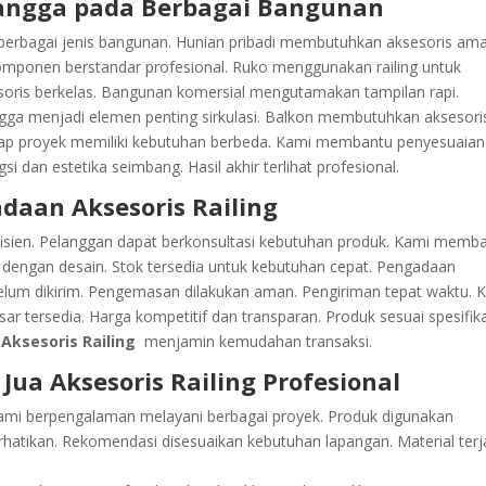
 Tangga pada Berbagai Bangunan
erbagai jenis bangunan. Hunian pribadi membutuhkan aksesoris am
omponen berstandar profesional. Ruko menggunakan railing untuk
oris berkelas. Bangunan komersial mengutamakan tampilan rapi.
angga menjadi elemen penting sirkulasi. Balkon membutuhkan aksesori
tiap proyek memiliki kebutuhan berbeda. Kami membantu penyesuaian
si dan estetika seimbang. Hasil akhir terlihat profesional.
daan Aksesoris Railing
fisien. Pelanggan dapat berkonsultasi kebutuhan produk. Kami memb
 dengan desain. Stok tersedia untuk kebutuhan cepat. Pengadaan
ebelum dikirim. Pengemasan dilakukan aman. Pengiriman tepat waktu. 
ar tersedia. Harga kompetitif dan transparan. Produk sesuai spesifika
 Aksesoris Railing
menjamin kemudahan transaksi.
ua Aksesoris Railing Profesional
ami berpengalaman melayani berbagai proyek. Produk digunakan
perhatikan. Rekomendasi disesuaikan kebutuhan lapangan. Material ter