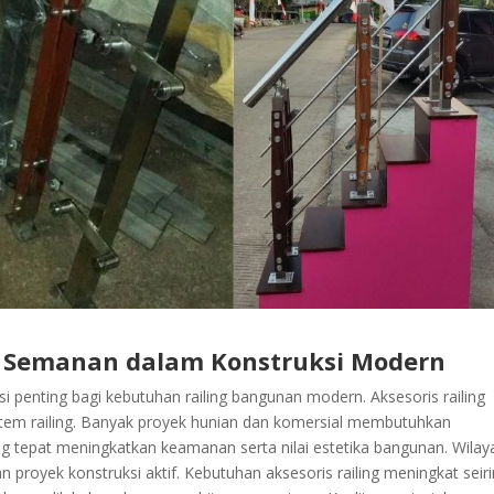
ng Semanan dalam Konstruksi Modern
i penting bagi kebutuhan railing bangunan modern. Aksesoris railing
tem railing. Banyak proyek hunian dan komersial membutuhkan
g tepat meningkatkan keamanan serta nilai estetika bangunan. Wilay
proyek konstruksi aktif. Kebutuhan aksesoris railing meningkat seir