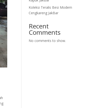
Kapuk JakBar
Koleksi Teralis Besi Modern
Cengkareng JakBar
Recent
Comments
No comments to show.
ah
ing