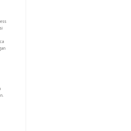
less
si
aca
gan
.
n
n.