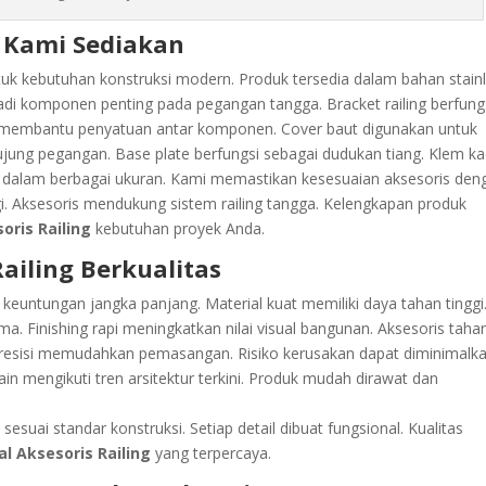
g Kami Sediakan
tuk kebutuhan konstruksi modern. Produk tersedia dalam bahan stain
jadi komponen penting pada pegangan tangga. Bracket railing berfung
an membantu penyatuan antar komponen. Cover baut digunakan untuk
i ujung pegangan. Base plate berfungsi sebagai dudukan tiang. Klem k
a dalam berbagai ukuran. Kami memastikan kesesuaian aksesoris den
ggi. Aksesoris mendukung sistem railing tangga. Kelengkapan produk
soris Railing
kebutuhan proyek Anda.
ailing Berkualitas
 keuntungan jangka panjang. Material kuat memiliki daya tahan tinggi
Finishing rapi meningkatkan nilai visual bangunan. Aksesoris taha
presisi memudahkan pemasangan. Risiko kerusakan dapat diminimalka
n mengikuti tren arsitektur terkini. Produk mudah dirawat dan
sesuai standar konstruksi. Setiap detail dibuat fungsional. Kualitas
al Aksesoris Railing
yang terpercaya.