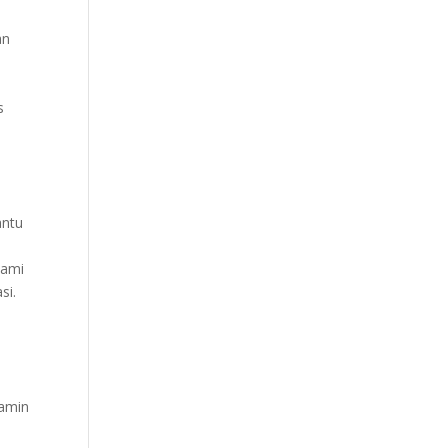
an
s
antu
Kami
si.
jamin