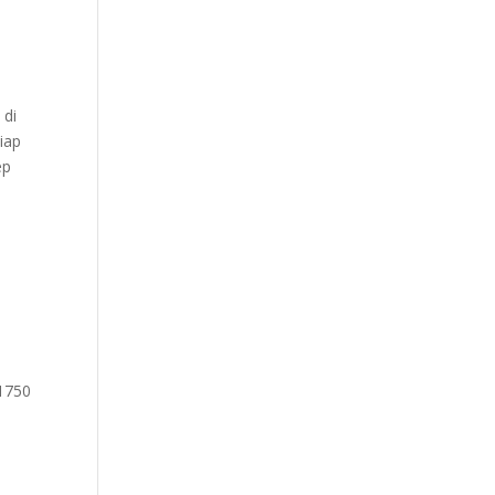
 di
iap
ep
11750