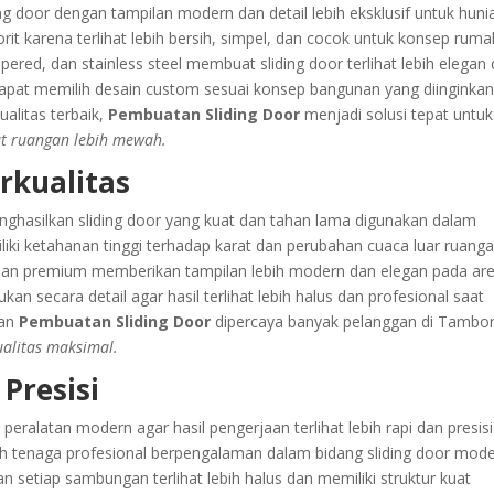
ng door dengan tampilan modern dan detail lebih eksklusif untuk huni
rit karena terlihat lebih bersih, simpel, dan cocok untuk konsep ruma
ered, dan stainless steel membuat sliding door terlihat lebih elegan
dapat memilih desain custom sesuai konsep bangunan yang diinginka
alitas terbaik,
Pembuatan Sliding Door
menjadi solusi tepat untuk
t ruangan lebih mewah.
erkualitas
hasilkan sliding door yang kuat dan tahan lama digunakan dalam
iliki ketahanan tinggi terhadap karat dan perubahan cuaca luar ruang
han premium memberikan tampilan lebih modern dan elegan pada ar
an secara detail agar hasil terlihat lebih halus dan profesional saat
nan
Pembuatan Sliding Door
dipercaya banyak pelanggan di Tambo
alitas maksimal.
Presisi
ralatan modern agar hasil pengerjaan terlihat lebih rapi dan presisi
oleh tenaga profesional berpengalaman dalam bidang sliding door mod
n setiap sambungan terlihat lebih halus dan memiliki struktur kuat