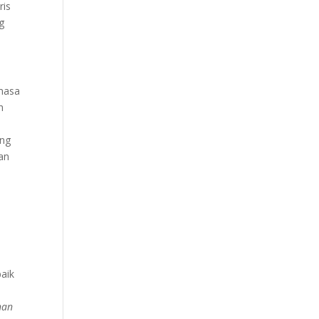
ris
g
 masa
h
ing
an
aik
nan