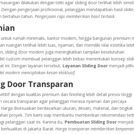
asangan dilakukan dengan teliti agar sliding door terlihat lebih simet
Dengan pengerjaan profesional, pelanggan mendapatkan hasil slidin
an bertahun-tahun.
Pengerjaan rapi memberikan hasil terbaik.
nian
r untuk rumah minimalis, kantor modern, hingga bangunan premium
ruangan terlihat lebih luas, nyaman, dan memiliki nilai estetika lebi
an, sliding door modern juga meningkatkan tampilan keseluruhan
del custom membuat pelanggan lebih bebas menentukan konsep slid
t ini. Dengan layanan tersebut,
Layanan Sliding Door
menjadi pilih
el modern menciptakan kesan eksklusif.
ng Door Transparan
if dengan kualitas premium dan finishing lebih detail presisi tinggi
an secara transparan agar pelanggan merasa nyaman dan percaya
 Harga disesuaikan berdasarkan ukuran, desain, material, dan tingkat
utuhan proyek. Tim kami siap membantu memberikan rekomendasi terb
i pelanggan saat ini. Karena itu,
Pembuatan Sliding Door
menjadi
berkualitas di Jakarta Barat.
Harga transparan memberikan kenyama