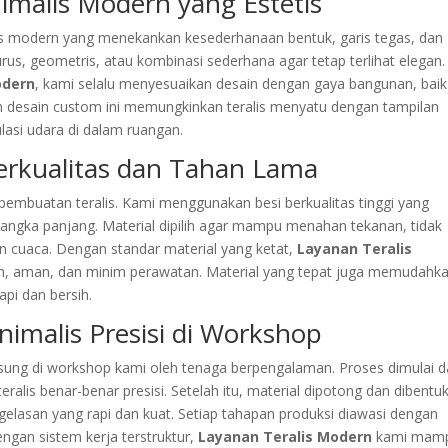
imalis Modern yang Estetis
is modern yang menekankan kesederhanaan bentuk, garis tegas, dan
rus, geometris, atau kombinasi sederhana agar tetap terlihat elegan.
odern
, kami selalu menyesuaikan desain dengan gaya bangunan, baik
n desain custom ini memungkinkan teralis menyatu dengan tampilan
asi udara di dalam ruangan.
Berkualitas dan Tahan Lama
embuatan teralis. Kami menggunakan besi berkualitas tinggi yang
angka panjang. Material dipilih agar mampu menahan tekanan, tidak
 cuaca. Dengan standar material yang ketat,
Layanan Teralis
oh, aman, dan minim perawatan. Material yang tepat juga memudahk
api dan bersih.
nimalis Presisi di Workshop
ngsung di workshop kami oleh tenaga berpengalaman. Proses dimulai d
eralis benar-benar presisi. Setelah itu, material dipotong dan dibentu
gelasan yang rapi dan kuat. Setiap tahapan produksi diawasi dengan
engan sistem kerja terstruktur,
Layanan Teralis Modern
kami mam