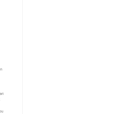
an
ari
k
pu