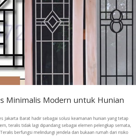
is Minimalis Modern untuk Hunian
es Jakarta Barat hadir sebagai solusi keamanan hunian yang tetap
rn, teralis tidak lagi dipandang sebagai elemen pelengkap semata,
Teralis berfungsi melindungi jendela dan bukaan rumah dari risiko