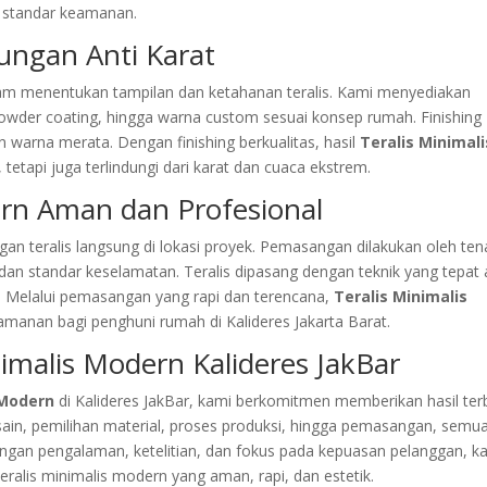
i standar keamanan.
dungan Anti Karat
am menentukan tampilan dan ketahanan teralis. Kami menyediakan
t, powder coating, hingga warna custom sesuai konsep rumah. Finishing
n warna merata. Dengan finishing berkualitas, hasil
Teralis Minimali
tetapi juga terlindungi dari karat dan cuaca ekstrem.
rn Aman dan Profesional
n teralis langsung di lokasi proyek. Pemasangan dilakukan oleh te
an standar keselamatan. Teralis dipasang dengan teknik yang tepat 
a. Melalui pemasangan yang rapi dan terencana,
Teralis Minimalis
anan bagi penghuni rumah di Kalideres Jakarta Barat.
nimalis Modern Kalideres JakBar
 Modern
di Kalideres JakBar, kami berkomitmen memberikan hasil ter
esain, pemilihan material, proses produksi, hingga pemasangan, semu
Dengan pengalaman, ketelitian, dan fokus pada kepuasan pelanggan, k
eralis minimalis modern yang aman, rapi, dan estetik.