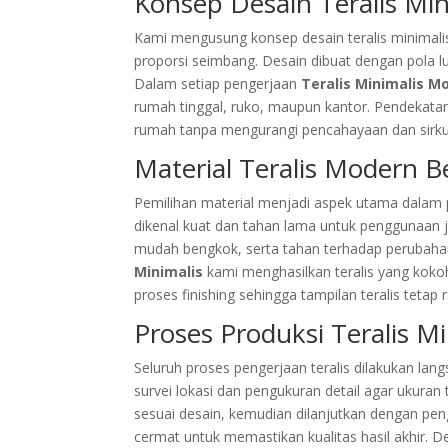
Konsep Desain Teralis Min
Kami mengusung konsep desain teralis minimal
proporsi seimbang. Desain dibuat dengan pola lu
Dalam setiap pengerjaan
Teralis Minimalis M
rumah tinggal, ruko, maupun kantor. Pendekata
rumah tanpa mengurangi pencahayaan dan sirkul
Material Teralis Modern 
Pemilihan material menjadi aspek utama dalam p
dikenal kuat dan tahan lama untuk penggunaan j
mudah bengkok, serta tahan terhadap perubahan
Minimalis
kami menghasilkan teralis yang kok
proses finishing sehingga tampilan teralis tetap r
Proses Produksi Teralis Mi
Seluruh proses pengerjaan teralis dilakukan la
survei lokasi dan pengukuran detail agar ukuran t
sesuai desain, kemudian dilanjutkan dengan pen
cermat untuk memastikan kualitas hasil akhir. D