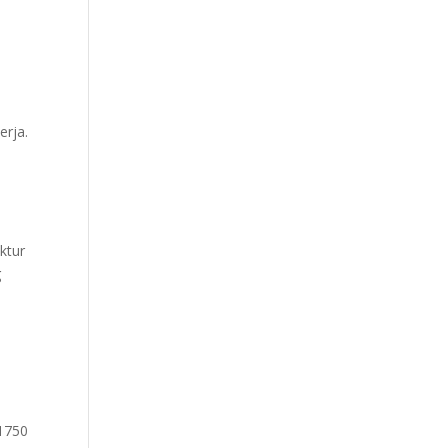
.
erja.
ktur
g
11750