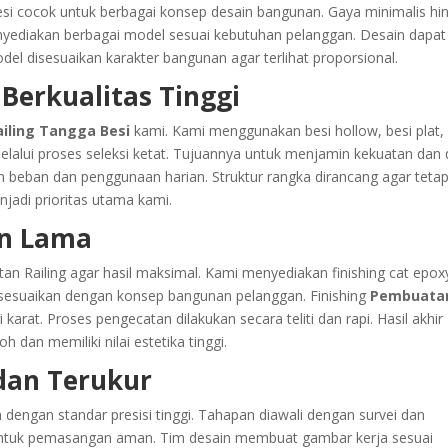
besi cocok untuk berbagai konsep desain bangunan. Gaya minimalis hi
enyediakan berbagai model sesuai kebutuhan pelanggan. Desain dapat
del disesuaikan karakter bangunan agar terlihat proporsional.
 Berkualitas Tinggi
ailing Tangga Besi
kami. Kami menggunakan besi hollow, besi plat,
 melalui proses seleksi ketat. Tujuannya untuk menjamin kekuatan dan
beban dan penggunaan harian. Struktur rangka dirancang agar teta
jadi prioritas utama kami.
an Lama
an Railing agar hasil maksimal. Kami menyediakan finishing cat epox
disesuaikan dengan konsep bangunan pelanggan. Finishing
Pembuata
arat. Proses pengecatan dilakukan secara teliti dan rapi. Hasil akhir
oh dan memiliki nilai estetika tinggi.
 dan Terukur
 dengan standar presisi tinggi. Tahapan diawali dengan survei dan
 untuk pemasangan aman. Tim desain membuat gambar kerja sesuai