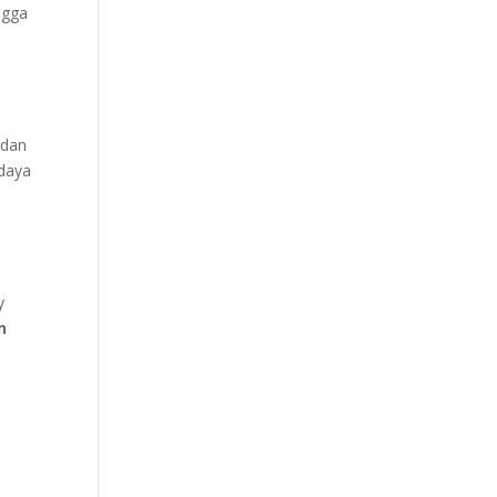
ngga
 dan
 daya
p
y
n