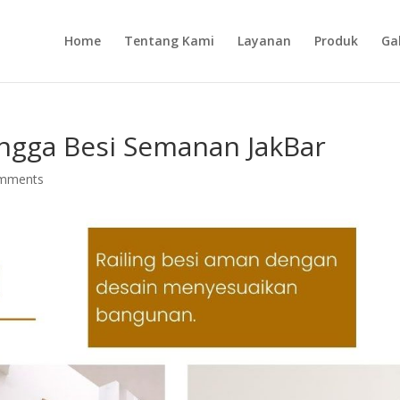
Home
Tentang Kami
Layanan
Produk
Gal
ngga Besi Semanan JakBar
omments