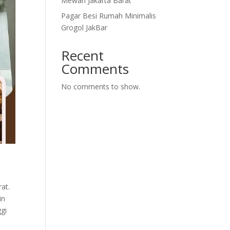
Mewah Jakarta Barat
Pagar Besi Rumah Minimalis
Grogol JakBar
Recent
Comments
No comments to show.
at.
in
ggi