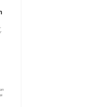
n
,
r
l
a
ran
ai