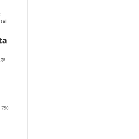
t
tel
ta
aga
11750