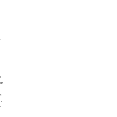
l
s
an
si
n-
r