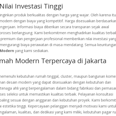
ilai Investasi Tinggi
nkan produk berkualitas dengan harga yang wajar. Oleh karena itu
 modern dengan biaya yang kompetitif. Harga disesuaikan berdasarka
pengerjaan. Informasi biaya diberikan secara transparan sejak awal
 proses berlangsung. Kami berkomitmen menghadirkan kualitas terbai
l premium dan pengerjaan profesional memberikan nilai investasi yan
u mengurangi biaya perawatan di masa mendatang. Semua keuntunga
r Modern
yang kami sediakan.
umah Modern Terpercaya di Jakarta
memenuhi kebutuhan rumah tinggal, cluster, maupun bangunan komer
lihan desain modern yang dapat disesuaikan dengan kebutuhan dan
eh tenaga ahli yang berpengalaman dalam bidang fabrikasi dan pemas
ses seleksi untuk memastikan kualitas terbaik. Pelayanan konsultasi
aling sesuai dengan anggaran dan kebutuhan proyek. Kami berkom
i estetika tinggi. Kepercayaan pelanggan menjadi motivasi kami untu
ngalaman, kualitas, dan dedikasi yang kami miliki, kebutuhan pagar 