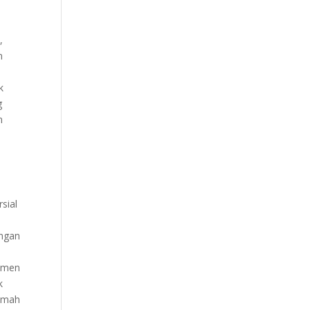
,
n
k
g
n
sial
angan
itmen
k
rumah