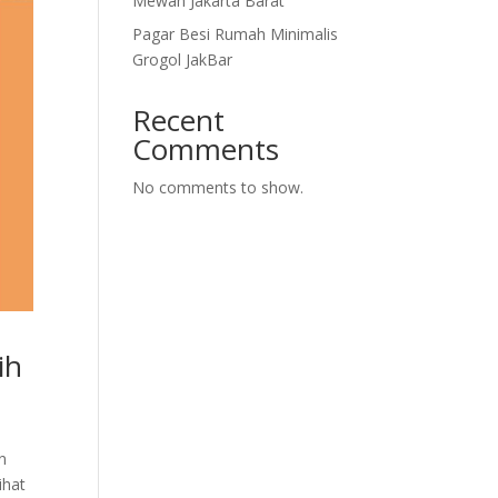
Mewah Jakarta Barat
Pagar Besi Rumah Minimalis
Grogol JakBar
Recent
Comments
No comments to show.
ih
n
ihat