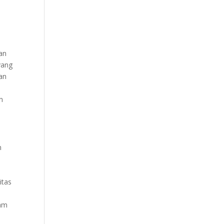
gan
yang
an
n
n
itas
n
lam