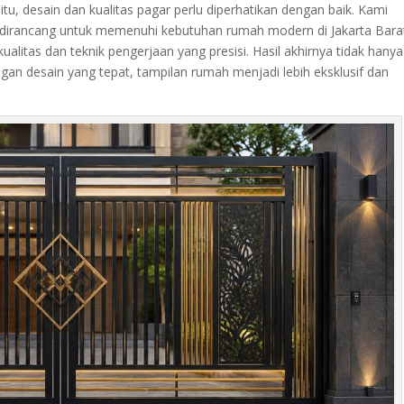
u, desain dan kualitas pagar perlu diperhatikan dengan baik. Kami
g dirancang untuk memenuhi kebutuhan rumah modern di Jakarta Bara
alitas dan teknik pengerjaan yang presisi. Hasil akhirnya tidak hanya
Dengan desain yang tepat, tampilan rumah menjadi lebih eksklusif dan