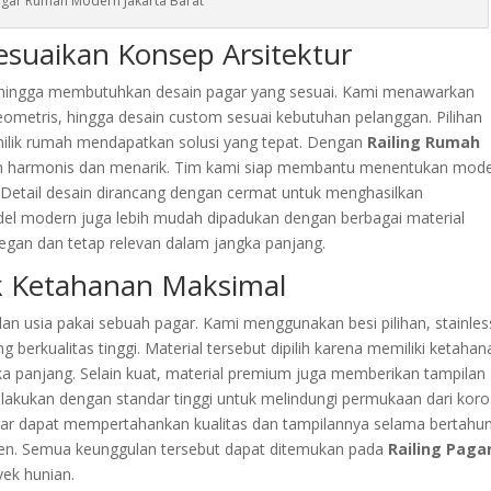
Pagar Rumah Modern Jakarta Barat
esuaikan Konsep Arsitektur
sehingga membutuhkan desain pagar yang sesuai. Kami menawarkan
 geometris, hingga desain custom sesuai kebutuhan pelanggan. Pilihan
ilik rumah mendapatkan solusi yang tepat. Dengan
Railing Rumah
bih harmonis dan menarik. Tim kami siap membantu menentukan mode
. Detail desain dirancang dengan cermat untuk menghasilkan
el modern juga lebih mudah dipadukan dengan berbagai material
legan dan tetap relevan dalam jangka panjang.
uk Ketahanan Maksimal
an usia pakai sebuah pagar. Kami menggunakan besi pilihan, stainles
 berkualitas tinggi. Material tersebut dipilih karena memiliki ketahan
a panjang. Selain kuat, material premium juga memberikan tampilan
dilakukan dengan standar tinggi untuk melindungi permukaan dari koro
gar dapat mempertahankan kualitas dan tampilannya selama bertahu
ien. Semua keunggulan tersebut dapat ditemukan pada
Railing Paga
yek hunian.