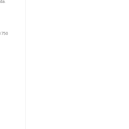
da.
11750