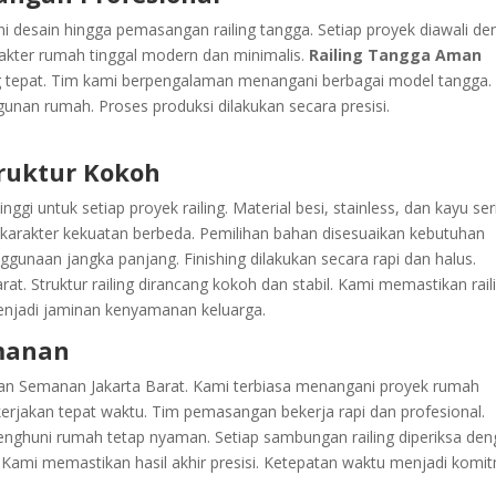
ni desain hingga pemasangan railing tangga. Setiap proyek diawali d
akter rumah tinggal modern dan minimalis.
Railing Tangga Aman
g tepat. Tim kami berpengalaman menangani berbagai model tangga.
nan rumah. Proses produksi dilakukan secara presisi.
truktur Kokoh
ggi untuk setiap proyek railing. Material besi, stainless, dan kayu ser
i karakter kekuatan berbeda. Pemilihan bahan disesuaikan kebutuhan
gunaan jangka panjang. Finishing dilakukan secara rapi dan halus.
t. Struktur railing dirancang kokoh dan stabil. Kami memastikan rail
menjadi jaminan kenyamanan keluarga.
emanan
an Semanan Jakarta Barat. Kami terbiasa menangani proyek rumah
erjakan tepat waktu. Tim pemasangan bekerja rapi dan profesional.
penghuni rumah tetap nyaman. Setiap sambungan railing diperiksa de
l. Kami memastikan hasil akhir presisi. Ketepatan waktu menjadi komi