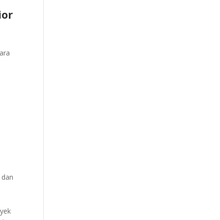
ior
cara
i
n dan
oyek