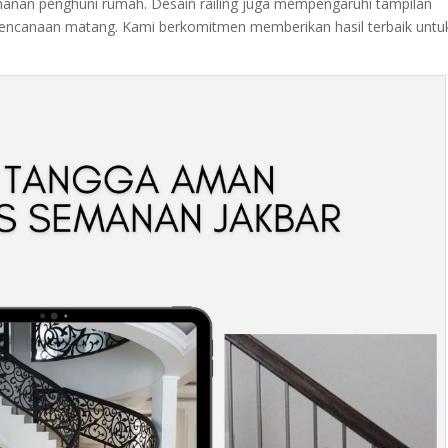
nan penghuni rumah. Desain railing juga mempengaruhi tampilan
perencanaan matang. Kami berkomitmen memberikan hasil terbaik untu