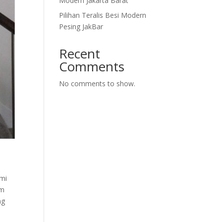
Modern Jakarta Barat
Pilihan Teralis Besi Modern
Pesing JakBar
Recent
Comments
No comments to show.
ami
am
ng