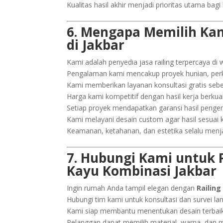
Kualitas hasil akhir menjadi prioritas utama bag
6. Mengapa Memilih Kam
di Jakbar
Kami adalah penyedia jasa railing terpercaya di w
Pengalaman kami mencakup proyek hunian, perka
Kami memberikan layanan konsultasi gratis seb
Harga kami kompetitif dengan hasil kerja berkuali
Setiap proyek mendapatkan garansi hasil pengerj
Kami melayani desain custom agar hasil sesuai 
Keamanan, ketahanan, dan estetika selalu menja
7. Hubungi Kami untuk 
Kayu Kombinasi Jakbar
Ingin rumah Anda tampil elegan dengan
Railin
Hubungi tim kami untuk konsultasi dan survei la
Kami siap membantu menentukan desain terbaik
Pelanggan dapat memilih material, warna, dan m