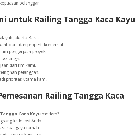
i kepuasan pelanggan.
i untuk Railing Tangga Kaca Kay
ilayah Jakarta Barat.
ntoran, dan properti komersial.
elum pengerjaan proyek.
tas tinggi.
aan dari tim kami.
keinginan pelanggan.
di prioritas utama kami.
Pemesanan Railing Tangga Kaca
g Tangga Kaca Kayu
modern?
ngsung ke lokasi Anda.
 sesuai gaya rumah.
odel sesuai keinginan.