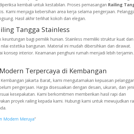
 diperiksa kembali untuk kestabilan. Proses pemasangan
Railing Tan
tis. Kami menjaga kebersihan area kerja selama pengerjaan. Pelangg
ung. Hasil akhir terlihat kokoh dan elegan.
ling Tangga Stainless
euntungan bagi pemilik hunian. Stainless memiliki struktur kuat dan
ilai estetika bangunan. Material ini mudah dibersihkan dan dirawat.
i konsep interior. Keamanan penghuni rumah menjadi lebih terjamin.
s Modern Terpercaya di Kembangan
i Kembangan Jakarta Barat, kami mengutamakan kepuasan pelanggan
elum pengerjaan. Harga disesuaikan dengan desain, ukuran, dan jen
 sesuai kesepakatan. Kami berkomitmen memberikan hasil rapi dan
akan proyek railing kepada kami. Hubungi kami untuk mewujudkan rai
nda.
ian Modern Meruya
”