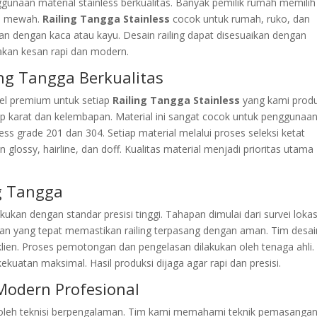
aan material stainless berkualitas. Banyak pemilik rumah memilih
an mewah.
Railing Tangga Stainless
cocok untuk rumah, ruko, dan
an dengan kaca atau kayu. Desain railing dapat disesuaikan dengan
takan kesan rapi dan modern.
ng Tangga Berkualitas
el premium untuk setiap
Railing Tangga Stainless
yang kami produ
dap karat dan kelembapan. Material ini sangat cocok untuk penggunaa
ess grade 201 dan 304. Setiap material melalui proses seleksi ketat
n glossy, hairline, dan doff. Kualitas material menjadi prioritas utama
ng Tangga
kukan dengan standar presisi tinggi. Tahapan dimulai dari survei lokas
an yang tepat memastikan railing terpasang dengan aman. Tim desai
ien. Proses pemotongan dan pengelasan dilakukan oleh tenaga ahli.
uatan maksimal. Hasil produksi dijaga agar rapi dan presisi.
odern Profesional
n oleh teknisi berpengalaman. Tim kami memahami teknik pemasanga