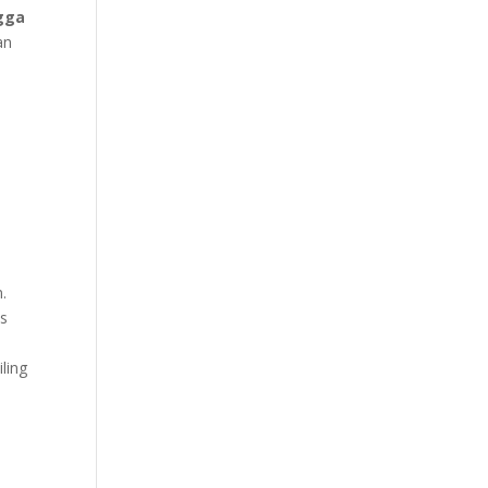
gga
an
.
is
ling