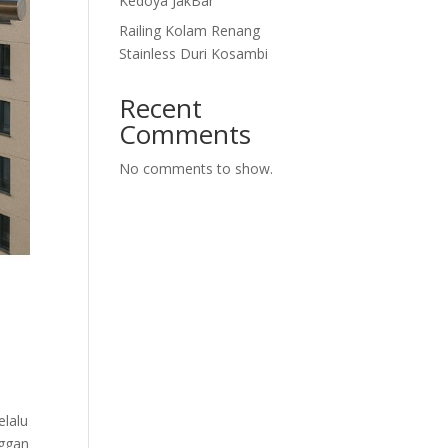
Kedoya JakBar
Railing Kolam Renang
Stainless Duri Kosambi
Recent
Comments
No comments to show.
elalu
nggan