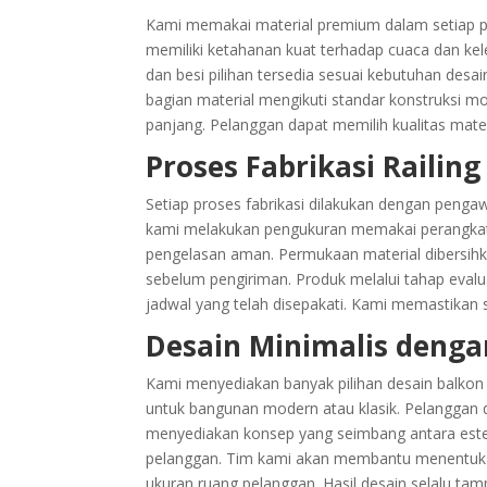
Kami memakai material premium dalam setiap 
memiliki ketahanan kuat terhadap cuaca dan kel
dan besi pilihan tersedia sesuai kebutuhan desain
bagian material mengikuti standar konstruksi
panjang. Pelanggan dapat memilih kualitas mater
Proses Fabrikasi Railin
Setiap proses fabrikasi dilakukan dengan peng
kami melakukan pengukuran memakai perangkat
pengelasan aman. Permukaan material dibersihk
sebelum pengiriman. Produk melalui tahap evalu
jadwal yang telah disepakati. Kami memastikan 
Desain Minimalis denga
Kami menyediakan banyak pilihan desain balkon
untuk bangunan modern atau klasik. Pelanggan 
menyediakan konsep yang seimbang antara estet
pelanggan. Tim kami akan membantu menentuka
ukuran ruang pelanggan. Hasil desain selalu ta