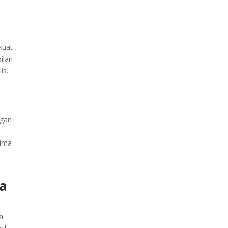
kuat
ilan
is.
ngan
rima
ya
a