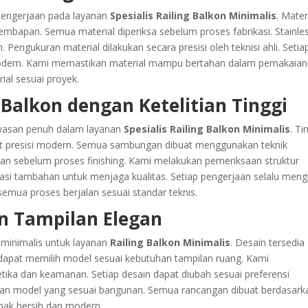
pengerjaan pada layanan
Spesialis Railing Balkon Minimalis
. Mater
embapan. Semua material diperiksa sebelum proses fabrikasi. Stainle
. Pengukuran material dilakukan secara presisi oleh teknisi ahli. Setia
 modern. Kami memastikan material mampu bertahan dalam pemakaian
ial sesuai proyek.
g Balkon dengan Ketelitian Tinggi
awasan penuh dalam layanan
Spesialis Railing Balkon Minimalis
. T
 presisi modern. Semua sambungan dibuat menggunakan teknik
an sebelum proses finishing. Kami melakukan pemeriksaan struktur
asi tambahan untuk menjaga kualitas. Setiap pengerjaan selalu mengi
semua proses berjalan sesuai standar teknis.
n Tampilan Elegan
 minimalis untuk layanan
Railing Balkon Minimalis
. Desain tersedia
dapat memilih model sesuai kebutuhan tampilan ruang. Kami
ika dan keamanan. Setiap desain dapat diubah sesuai preferensi
n model yang sesuai bangunan. Semua rancangan dibuat berdasark
mpak bersih dan modern.