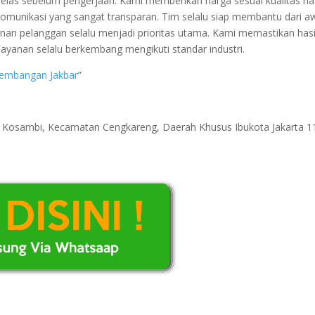
elas sebelum pengerjaan. Kami memberikan harga sesuai kualitas has
 komunikasi yang sangat transparan. Tim selalu siap membantu dari a
an pelanggan selalu menjadi prioritas utama. Kami memastikan hasi
ayanan selalu berkembang mengikuti standar industri.
 Kembangan Jakbar
”
ri Kosambi, Kecamatan Cengkareng, Daerah Khusus Ibukota Jakarta 