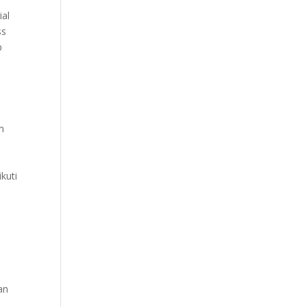
ial
ss
p
im
kuti
an