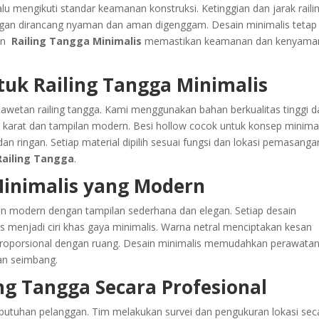
alu mengikuti standar keamanan konstruksi. Ketinggian dan jarak raili
gan dirancang nyaman dan aman digenggam. Desain minimalis tetap
an
Railing Tangga Minimalis
memastikan keamanan dan kenyama
tuk Railing Tangga Minimalis
awetan railing tangga. Kami menggunakan bahan berkualitas tinggi d
an karat dan tampilan modern. Besi hollow cocok untuk konsep minima
 ringan. Setiap material dipilih sesuai fungsi dan lokasi pemasanga
 Railing Tangga
.
Minimalis yang Modern
n modern dengan tampilan sederhana dan elegan. Setiap desain
s menjadi ciri khas gaya minimalis. Warna netral menciptakan kesan
g proporsional dengan ruang. Desain minimalis memudahkan perawata
lan seimbang.
ng Tangga Secara Profesional
ebutuhan pelanggan. Tim melakukan survei dan pengukuran lokasi sec