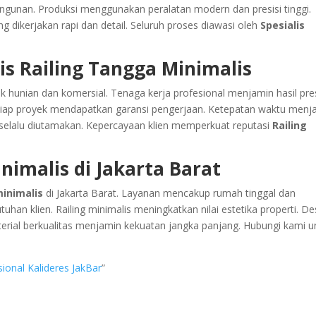
angunan. Produksi menggunakan peralatan modern dan presisi tinggi.
ng dikerjakan rapi dan detail. Seluruh proses diawasi oleh
Spesialis
is Railing Tangga Minimalis
unian dan komersial. Tenaga kerja profesional menjamin hasil pres
etiap proyek mendapatkan garansi pengerjaan. Ketepatan waktu menja
elalu diutamakan. Kepercayaan klien memperkuat reputasi
Railing
nimalis di Jakarta Barat
inimalis
di Jakarta Barat. Layanan mencakup rumah tinggal dan
han klien. Railing minimalis meningkatkan nilai estetika properti. De
erial berkualitas menjamin kekuatan jangka panjang. Hubungi kami u
ional Kalideres JakBar
”