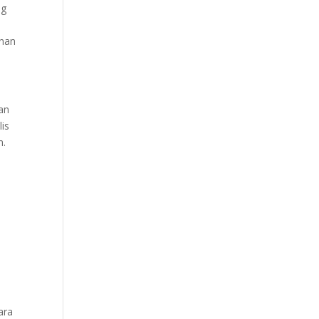
ng
nan
an
lis
n.
n
ara