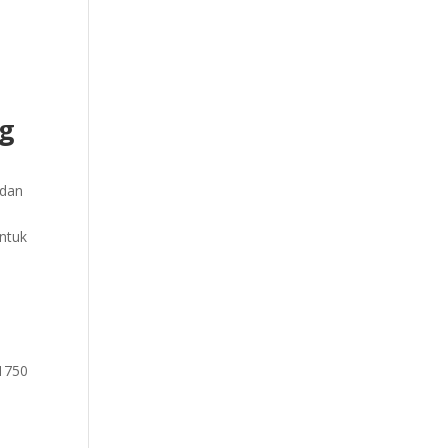
ng
 dan
ntuk
11750