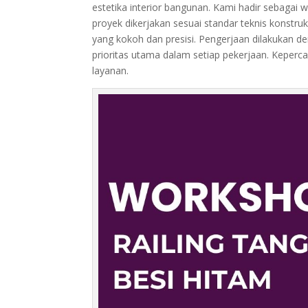
estetika interior bangunan. Kami hadir sebagai 
proyek dikerjakan sesuai standar teknis konstru
yang kokoh dan presisi. Pengerjaan dilakukan d
prioritas utama dalam setiap pekerjaan. Keper
layanan.