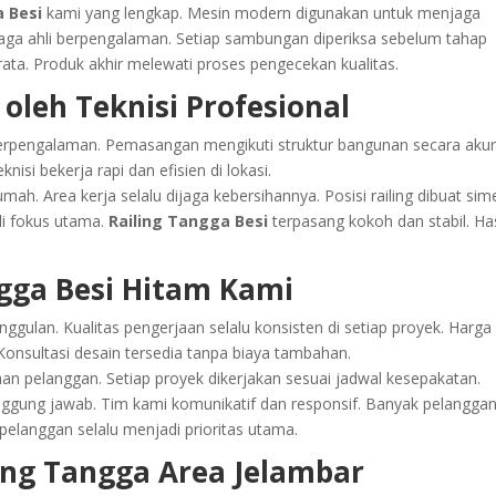
a Besi
kami yang lengkap. Mesin modern digunakan untuk menjaga
naga ahli berpengalaman. Setiap sambungan diperiksa sebelum tahap
merata. Produk akhir melewati proses pengecekan kualitas.
 oleh Teknisi Profesional
i berpengalaman. Pemasangan mengikuti struktur bangunan secara akur
nisi bekerja rapi dan efisien di lokasi.
h. Area kerja selalu dijaga kebersihannya. Posisi railing dibuat sime
i fokus utama.
Railing Tangga Besi
terpasang kokoh dan stabil. Has
gga Besi Hitam Kami
ggulan. Kualitas pengerjaan selalu konsisten di setiap proyek. Harga
 Konsultasi desain tersedia tanpa biaya tambahan.
 pelanggan. Setiap proyek dikerjakan sesuai jadwal kesepakatan.
nggung jawab. Tim kami komunikatif dan responsif. Banyak pelangga
elanggan selalu menjadi prioritas utama.
ing Tangga Area Jelambar