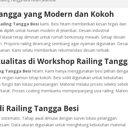
ailing Tangga Besi Hitam Jelambar
 Tangga yang Modern dan Kokoh
ailing Tangga Besi
kami. Besi hitam memberikan kesan tegas dan
 dipilih untuk hunian modern di Jelambar. Desain industrial
 klasik tetap diminati untuk rumah berkonsep mewah. Setiap desain
. Proporsi railing dirancang seimbang agar nyaman digunakan. Desa
manan. Kami selalu memberikan rekomendasi desain terbaik.
ualitas di Workshop Railing Tang
ing Tangga Besi
hitam. Kami hanya menggunakan besi pilihan deng
in ringan namun tetap kokoh. Besi solid digunakan untuk kebutuhan
kan fungsi dan lokasi pemasangan. Material melalui proses seleksi sebe
ri karat. Proses coating membantu memperpanjang usia railing. Materi
.
di Railing Tangga Besi
 sistematis. Tahap awal dimulai dengan survei lokasi pelanggan.
esain. Data ukuran digunakan untuk menghitung kebutuhan material.