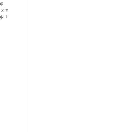
ap
hitam
jadi