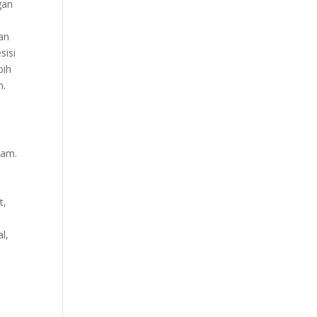
gan
an
sisi
bih
n.
gam.
t,
l,