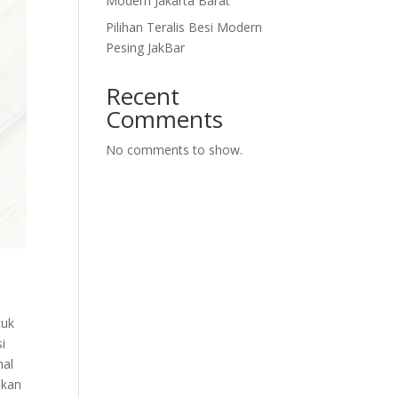
Modern Jakarta Barat
Pilihan Teralis Besi Modern
Pesing JakBar
Recent
Comments
No comments to show.
tuk
i
nal
akan