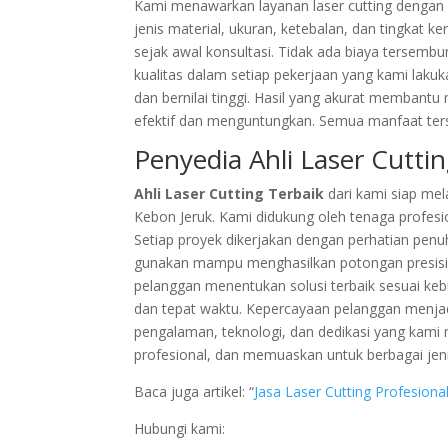
Kami menawarkan layanan laser cutting dengan 
jenis material, ukuran, ketebalan, dan tingkat 
sejak awal konsultasi. Tidak ada biaya tersem
kualitas dalam setiap pekerjaan yang kami lak
dan bernilai tinggi. Hasil yang akurat membantu
efektif dan menguntungkan. Semua manfaat ters
Penyedia Ahli Laser Cutti
Ahli Laser Cutting Terbaik
dari kami siap mela
Kebon Jeruk. Kami didukung oleh tenaga profesi
Setiap proyek dikerjakan dengan perhatian penuh
gunakan mampu menghasilkan potongan presisi u
pelanggan menentukan solusi terbaik sesuai ke
dan tepat waktu. Kepercayaan pelanggan menjad
pengalaman, teknologi, dan dedikasi yang kami m
profesional, dan memuaskan untuk berbagai jeni
Baca juga artikel: “
Jasa Laser Cutting Profesion
Hubungi kami: