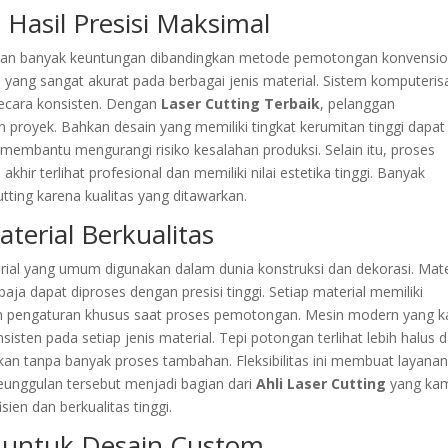
Hasil Presisi Maksimal
ikan banyak keuntungan dibandingkan metode pemotongan konvensio
ang sangat akurat pada berbagai jenis material. Sistem komputeris
ecara konsisten. Dengan
Laser Cutting Terbaik
, pelanggan
proyek. Bahkan desain yang memiliki tingkat kerumitan tinggi dapat
i membantu mengurangi risiko kesalahan produksi. Selain itu, proses
akhir terlihat profesional dan memiliki nilai estetika tinggi. Banyak
tting karena kualitas yang ditawarkan.
terial Berkualitas
ial yang umum digunakan dalam dunia konstruksi dan dekorasi. Mate
 baja dapat diproses dengan presisi tinggi. Setiap material memiliki
an pengaturan khusus saat proses pemotongan. Mesin modern yang 
ten pada setiap jenis material. Tepi potongan terlihat lebih halus 
akan tanpa banyak proses tambahan. Fleksibilitas ini membuat layana
eunggulan tersebut menjadi bagian dari
Ahli Laser Cutting
yang ka
ien dan berkualitas tinggi.
ik untuk Desain Custom