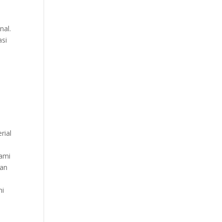
nal.
asi
rial
kami
dan
n
mi