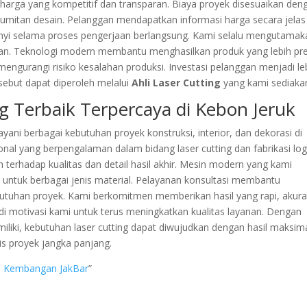
harga yang kompetitif dan transparan. Biaya proyek disesuaikan den
kerumitan desain. Pelanggan mendapatkan informasi harga secara jelas
bunyi selama proses pengerjaan berlangsung. Kami selalu mengutamak
ukan. Teknologi modern membantu menghasilkan produk yang lebih pre
 mengurangi risiko kesalahan produksi. Investasi pelanggan menjadi le
ebut dapat diperoleh melalui
Ahli Laser Cutting
yang kami sediaka
ng Terbaik Terpercaya di Kebon Jeruk
yani berbagai kebutuhan proyek konstruksi, interior, dan dekorasi di
onal yang berpengalaman dalam bidang laser cutting dan fabrikasi lo
 terhadap kualitas dan detail hasil akhir. Mesin modern yang kami
ntuk berbagai jenis material. Pelayanan konsultasi membantu
butuhan proyek. Kami berkomitmen memberikan hasil yang rapi, akura
i motivasi kami untuk terus meningkatkan kualitas layanan. Dengan
iliki, kebutuhan laser cutting dapat diwujudkan dengan hasil maksima
s proyek jangka panjang.
al Kembangan JakBar
”