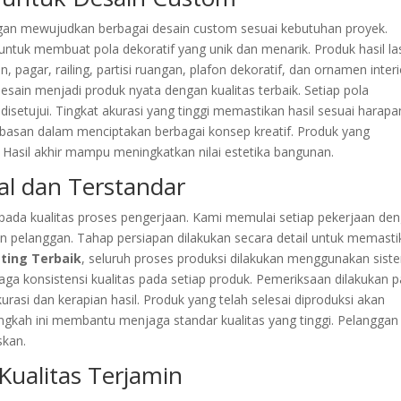
n mewujudkan berbagai desain custom sesuai kebutuhan proyek.
untuk membuat pola dekoratif yang unik dan menarik. Produk hasil la
 pagar, railing, partisi ruangan, plafon dekoratif, dan ornamen interi
in menjadi produk nyata dengan kualitas terbaik. Setiap pola
disetujui. Tingkat akurasi yang tinggi memastikan hasil sesuai harapa
ebasan dalam menciptakan berbagai konsep kreatif. Produk yang
al. Hasil akhir mampu meningkatkan nilai estetika bangunan.
al dan Terstandar
pada kualitas proses pengerjaan. Kami memulai setiap pekerjaan de
kan pelanggan. Tahap persiapan dilakukan secara detail untuk memast
tting Terbaik
, seluruh proses produksi dilakukan menggunakan sist
a konsistensi kualitas pada setiap produk. Pemeriksaan dilakukan 
asi dan kerapian hasil. Produk yang telah selesai diproduksi akan
Langkah ini membantu menjaga standar kualitas yang tinggi. Pelanggan
skan.
Kualitas Terjamin